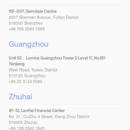
15F-D07, Gemdale Centre
2007 Shennan Avenue, Futian District
518000
Shenzhen
+86 755 2583 7585
Guangzhou
Unit 52，Lumina Guangzhou Tower 2 Level 17, No.181
Yanjiang
West Road, Yuexiu District
510120
Guangzhou
+86 20 3124 5585
Zhuhai
4F-12, LanHai Financial Center
No. 51, CuiZhu 4 Street, Xiang Zhou District
519000
Zhuhai
+86 138 2342 1843