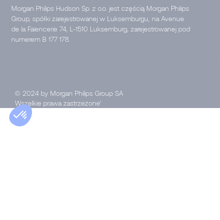
Morgan Philips Hudson Sp. z o.o. jest częścią Morgan Philips
Group, spółki zarejestrowanej w Luksemburgu, na Avenue
de la Faïencerie 74, L-1510 Luksemburg, zarejestrowanej pod
numerem B 177 178.
© 2024 by Morgan Philips Group SA
Wszelkie prawa zastrzeżone’