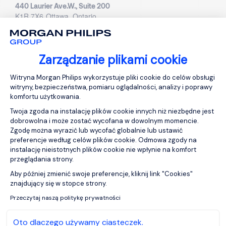
440 Laurier Ave.W., Suite 200
K1R 7X6
Ottawa, Ontario
+1 613 437 0940
Quebec
Zarządzanie plikami cookie
Platforma zarządzania zgodą: Personali
585, boulevard Charest Est, Local 900
Witryna Morgan Philips wykorzystuje pliki cookie do celów obsługi
G1K 3J2
Quebec
witryny, bezpieczeństwa, pomiaru oglądalności, analizy i poprawy
+1 581 628 8170
komfortu użytkowania.
Twoja zgoda na instalację plików cookie innych niż niezbędne jest
dobrowolna i może zostać wycofana w dowolnym momencie.
Meksyk
Zgodę można wyrazić lub wycofać globalnie lub ustawić
preferencje według celów plików cookie. Odmowa zgody na
instalację nieistotnych plików cookie nie wpłynie na komfort
przeglądania strony.
Odwiedź naszą stronę
Aby później zmienić swoje preferencje, kliknij link "Cookies"
Axeptio consent
znajdujący się w stopce strony.
Przeczytaj naszą politykę prywatności
Oto dlaczego używamy ciasteczek.