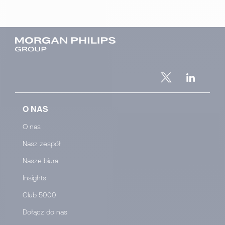
O NAS
O nas
Nasz zespół
Nasze biura
Insights
Club 5000
Dołącz do nas