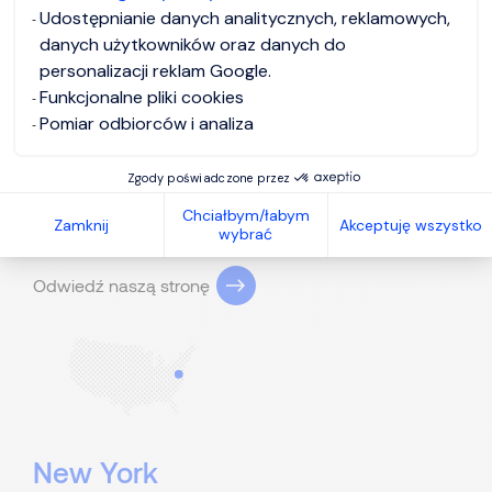
Udostępnianie danych analitycznych, reklamowych,
Meksyk
danych użytkowników oraz danych do
personalizacji reklam Google.
Funkcjonalne pliki cookies
Blvd. Miguel Cervantes Saavedra 233 - Piso 9
C.P. 11520
Mexico City
Pomiar odbiorców i analiza
+52 55 1998 4000
Zgody poświadczone przez
USA
Chciałbym/łabym
Zamknij
Akceptuję wszystko
wybrać
Odwiedź naszą stronę
New York