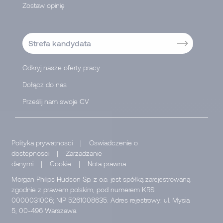
Zostaw opinię
-->
Strefa kandydata
Odkryj nasze oferty pracy
Dołącz do nas
Prześlij nam swoje CV
Polityka prywatnosci
|
Oswiadczenie o
dostepnosci
|
Zarzadzanie
danymi
|
Cookie
|
Nota prawna
Morgan Philips Hudson Sp. z o.o. jest spółką zarejestrowaną
zgodnie z prawem polskim, pod numerem KRS
0000031006; NIP 5261008635. Adres rejestrowy: ul. Mysia
5, 00-496 Warszawa.