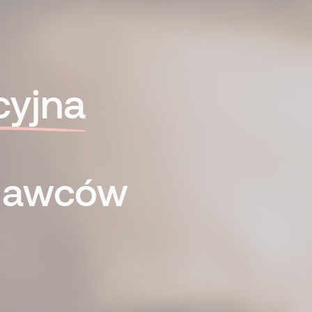
cyjna
odawców