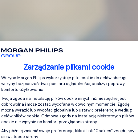
Zarządzanie plikami cookie
Platforma zarządzania zgodą: Personaliz
Witryna Morgan Philips wykorzystuje pliki cookie do celów obsługi
witryny, bezpieczeństwa, pomiaru oglądalności, analizy i poprawy
komfortu użytkowania.
Twoja zgoda na instalację plików cookie innych niż niezbędne jest
dobrowolna i może zostać wycofana w dowolnym momencie. Zgodę
można wyrazić lub wycofać globalnie lub ustawić preferencje według
celów plików cookie. Odmowa zgody na instalację nieistotnych plików
cookie nie wpłynie na komfort przeglądania strony.
Aby później zmienić swoje preferencje, kliknij link "Cookies" znajdujący
się w stopce strony.
Axeptio consent