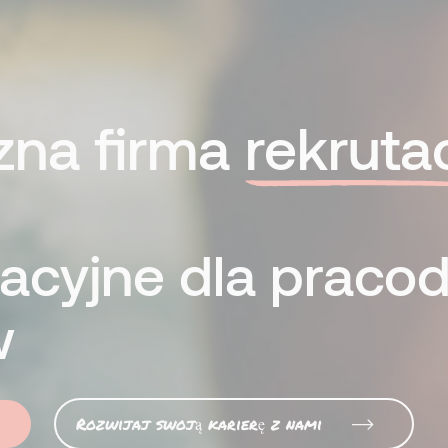
zna firma
rekruta
utacyjne dla prac
w
Rozwijaj swoją karierę z nami