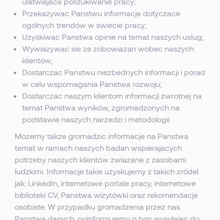
ulatwiajace poszukiwanie pracy;
Przekazywac Panstwu informacje dotyczace
ogólnych trendów w swiecie pracy;
Uzyskiwac Panstwa opinie na temat naszych uslug;
Wywiazywac sie ze zobowiazan wobec naszych
klientów;
Dostarczac Panstwu niezbednych informacji i porad
w celu wspomagania Panstwa rozwoju;
Dostarczac naszym klientom informacji zwrotnej na
temat Panstwa wyników, zgromadzonych na
podstawie naszych narzedzi i metodologii.
Mozemy takze gromadzic informacje na Panstwa
temat w ramach naszych badan wspierajacych
potrzeby naszych klientów zwiazane z zasobami
ludzkimi. Informacje takie uzyskujemy z takich zródel
jak: LinkedIn, internetowe portale pracy, internetowe
biblioteki CV, Panstwa wizytówki oraz rekomendacje
osobiste. W przypadku gromadzenia przez nas
Panstwa danych, poinformujemy o tym wysylajac do