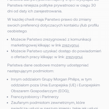
Panstwa niniejsza polityke prywatnosci w ciagu 30
dni od daty ich zarejestrowania.
W kazdej chwili maja Panstwo prawo do zmiany
swoich preferencji dotyczacych kontaktu i/lub profilu
osobistego.
Możecie Państwo zrezygnować z komunikacji
marketingowej klikając w link
zrezygnuj
.
Możecie Państwo uzyskać dostęp do powiadomień
o ofertach pracy klikając w link:
zrezygnuj
.
Państwa dane osobowe możemy udostępniać
następującym podmiotom:
Innym oddzialom Grupy Morgan Philips, w tym
oddzialom poza Unia Europejska (UE) i Europejskim
Obszarem Gospodarczym (EOG);
Franczyzobiorcy i Partnerzy
Zaufanym podmiotom zewnetrznym, które
swiadcza uslugi w naszym imieniu, takie jak uslugi