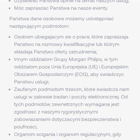
Uzyskiwac Panstwa opinie na temat naszych uslug;
Móc zapraszac Panstwa na nasze eventy.
Państwa dane osobowe możemy udostępniać
następującym podmiotom:
Osobom ubiegajacym sie o prace, które zapraszaja
Panstwo na rozmowy kwalifikacyjne lub którym
skladaja Panstwo oferty zatrudnienia;
Innym oddzialom Grupy Morgan Philips, w tym
oddzialom poza Unia Europejska (UE) i Europejskim
Obszarem Gospodarczym (EOG), aby swiadczyc
Panstwu uslugi;
Zaufanym podmiotom trzecim, które swiadcza nam
uslugi w zakresie badan i poczty elektronicznej. Od
tych podmiotów zewnetrznych wymagana jest
zgodnosc z naszymi rygorystycznymi
zobowiazaniami dotyczacymi bezpieczenstwa i
poufnosci;
Organom scigania i organom regulacyjnym, gdy