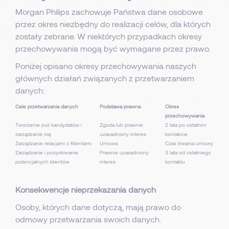
Morgan Philips zachowuje Państwa dane osobowe
przez okres niezbędny do realizacji celów, dla których
zostały zebrane. W niektórych przypadkach okresy
przechowywania mogą być wymagane przez prawo.
Poniżej opisano okresy przechowywania naszych
głównych działań związanych z przetwarzaniem
danych:
Cele przetwarzania danych
Podstawa prawna
Okres
przechowywania
Tworzenie puli kandydatów i
Zgoda lub prawnie
2 lata po ostatnim
zarządzanie nią
uzasadniony interes
kontakcie
Zarządzanie relacjami z Klientami
Umowa
Czas trwania umowy
Zarządzanie i pozyskiwanie
Prawnie uzasadniony
3 lata od ostatniego
potencjalnych klientów
interes
kontaktu
Konsekwencje nieprzekazania danych
Osoby, których dane dotyczą, mają prawo do
odmowy przetwarzania swoich danych.