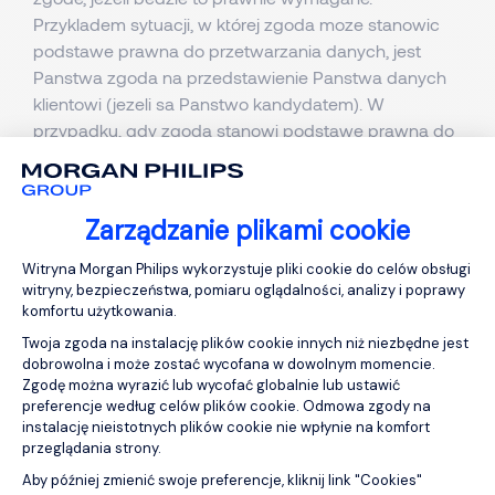
Przykladem sytuacji, w której zgoda moze stanowic
podstawe prawna do przetwarzania danych, jest
Panstwa zgoda na przedstawienie Panstwa danych
klientowi (jezeli sa Panstwo kandydatem). W
przypadku, gdy zgoda stanowi podstawe prawna do
przetwarzania przez nas Panstwa danych, w kazdej
chwili maja Panstwo prawo do wycofania swojej
zgody w odniesieniu do tego konkretnego
Zarządzanie plikami cookie
przetwarzania danych.
Platforma zarządzania zgodą: Personali
Nasze uzasadnione interesy.
Witryna Morgan Philips wykorzystuje pliki cookie do celów obsługi
witryny, bezpieczeństwa, pomiaru oglądalności, analizy i poprawy
komfortu użytkowania.
Nasze uzasadnione interesy związane z
Twoja zgoda na instalację plików cookie innych niż niezbędne jest
gromadzeniem i przetrzymywaniem Państwa danych
dobrowolna i może zostać wycofana w dowolnym momencie.
osobowych są następujące:
Zgodę można wyrazić lub wycofać globalnie lub ustawić
preferencje według celów plików cookie. Odmowa zgody na
Jako firma rekrutacyjna i agencja posrednictwa
instalację nieistotnych plików cookie nie wpłynie na komfort
pracy przedstawiamy kandydatów naszym
przeglądania strony.
klientom w celu zapewnienia im stalego
Aby później zmienić swoje preferencje, kliknij link "Cookies"
zatrudnienia, lub podpisania niezaleznych
Axeptio consent