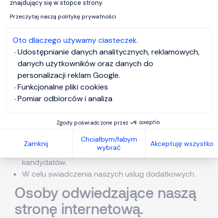
znajdujący się w stopce strony.
kontraktów zawodowych;
Przeczytaj naszą politykę prywatności
Aby wspierac aspiracje zawodowe naszych
kandydatów oraz spelniac potrzeby rekrutacyjne
Oto dlaczego używamy ciasteczek.
naszych klientów, potrzebujemy bazy danych
Udostępnianie danych analitycznych, reklamowych,
osobowych kandydatów i klientów, zawierajacej
danych użytkowników oraz danych do
informacje biezace i historyczne;
personalizacji reklam Google.
Aby utrzymywac, rozszerzac i rozwijac nasza
Funkcjonalne pliki cookies
dzialalnosc, musimy zapisywac dane osobowe
Pomiar odbiorców i analiza
potencjalnych kandydatów i klientów, w tym
klientów i kandydatów z zakresu Zarzadzania
Zgody poświadczone przez
Talentami;
Aby umozliwic nam swiadczenie uslug w zakresie
Chciałbym/łabym
Zamknij
Akceptuję wszystko
wybrać
Zarzadzania Talentami dla naszych klientów i
kandydatów.
W celu swiadczenia naszych uslug dodatkowych.
Osoby odwiedzające naszą
stronę internetową.