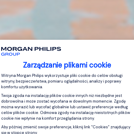
Zarządzanie plikami cookie
Platforma zarządzania zgodą: Personaliz
Witryna Morgan Philips wykorzystuje pliki cookie do celów obsługi
witryny, bezpieczeństwa, pomiaru oglądalności, analizy i poprawy
komfortu użytkowania.
Twoja zgoda na instalację plików cookie innych niż niezbędne jest
dobrowolna i może zostać wycofana w dowolnym momencie. Zgodę
można wyrazić lub wycofać globalnie lub ustawić preferencje według
celów plików cookie. Odmowa zgody na instalację nieistotnych plików
cookie nie wpłynie na komfort przeglądania strony.
Aby później zmienić swoje preferencje, kliknij link "Cookies" znajdujący
się w stopce strony.
Axeptio consent