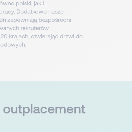
wno polski, jak i
pracy. Dodatkowo nasze
ion
zapewniają bezpośredni
wanych rekruterów i
0 krajach, otwierając drzwi do
wodowych.
outplacement