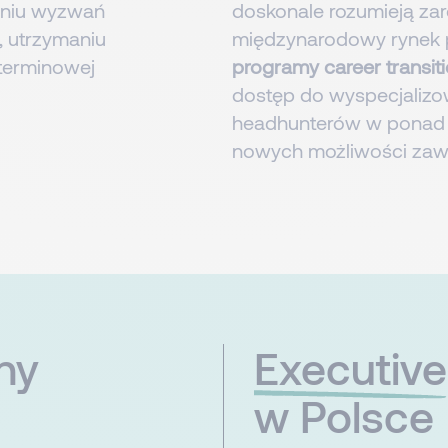
niu wyzwań
doskonale rozumieją zaró
 utrzymaniu
międzynarodowy rynek 
oterminowej
programy career transit
dostęp do wyspecjalizo
headhunterów w ponad 2
nowych możliwości za
ny
Executive
w Polsce