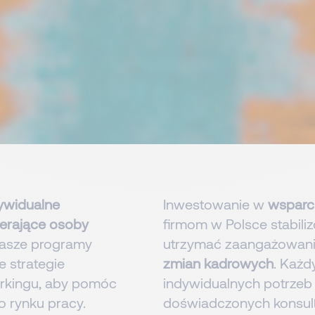
dywidualne
Inwestowanie w
wsparc
erające osoby
firmom w Polsce stabil
asze programy
utrzymać zaangażowani
 strategie
zmian kadrowych
. Każd
orkingu, aby pomóc
indywidualnych potrzeb 
 rynku pracy.
doświadczonych konsulta