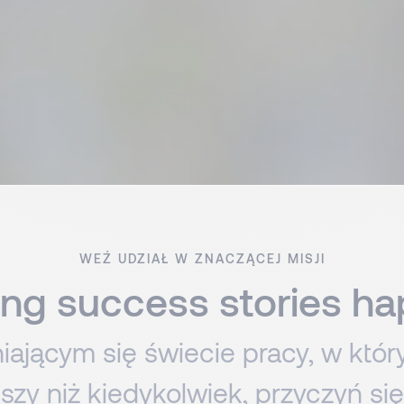
WEŹ UDZIAŁ W ZNACZĄCEJ MISJI
ng success stories h
ającym się świecie pracy, w który
jszy niż kiedykolwiek, przyczyń si