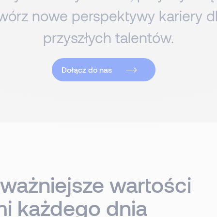
otwórz nowe perspektywy kariery dla
przyszłych talentów.
Dołącz do nas
jważniejsze wartości
mi każdego dnia