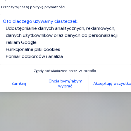
Przeczytaj naszą politykę prywatności
Oto dlaczego używamy ciasteczek.
Udostępnianie danych analitycznych, reklamowych,
danych użytkowników oraz danych do personalizacji
reklam Google.
Funkcjonalne pliki cookies
Pomiar odbiorców i analiza
Zgody poświadczone przez
Chciałbym/łabym
Zamknij
Akceptuję wszystk
wybrać