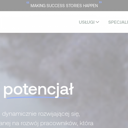
“
”
MAKING SUCCESS STORIES HAPPEN
USŁUGI
SPECJAL
j
potencjał
dynamicznie rozwijającej się,
nej na rozwój pracowników, która