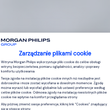
Zarządzanie plikami cookie
Platforma zarządzania zgodą: Personaliz
Witryna Morgan Philips wykorzystuje pliki cookie do celów obsługi
witryny, bezpieczeństwa, pomiaru oglądalności, analizy i poprawy
komfortu użytkowania.
Twoja zgoda na instalację plików cookie innych niż niezbędne jest
dobrowolna i może zostać wycofana w dowolnym momencie. Zgodę
można wyrazić lub wycofać globalnie lub ustawić preferencje według
celów plików cookie. Odmowa zgody na instalację nieistotnych plików
cookie nie wpłynie na komfort przeglądania strony.
Aby później zmienić swoje preferencje, kliknij link "Cookies" znajdujący
się w stopce strony.
Axeptio consent