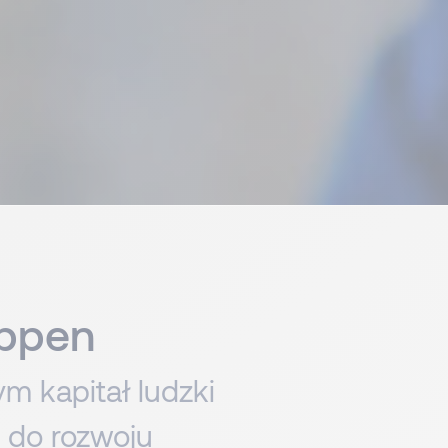
appen
m kapitał ludzki
ę do rozwoju