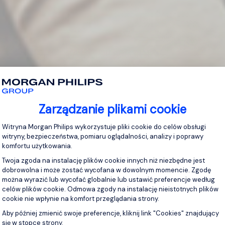
Zarządzanie plikami cookie
Platforma zarządzania zgodą: Personaliz
Witryna Morgan Philips wykorzystuje pliki cookie do celów obsługi
witryny, bezpieczeństwa, pomiaru oglądalności, analizy i poprawy
komfortu użytkowania.
Twoja zgoda na instalację plików cookie innych niż niezbędne jest
dobrowolna i może zostać wycofana w dowolnym momencie. Zgodę
można wyrazić lub wycofać globalnie lub ustawić preferencje według
celów plików cookie. Odmowa zgody na instalację nieistotnych plików
cookie nie wpłynie na komfort przeglądania strony.
Aby później zmienić swoje preferencje, kliknij link "Cookies" znajdujący
się w stopce strony.
Axeptio consent