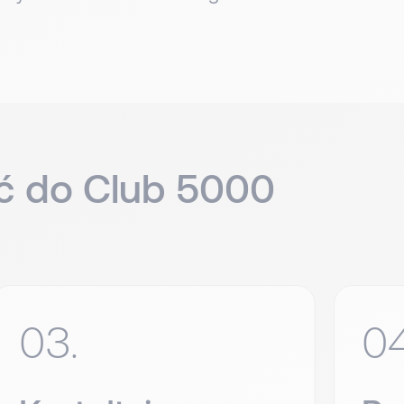
yć do Club 5000
03.
04