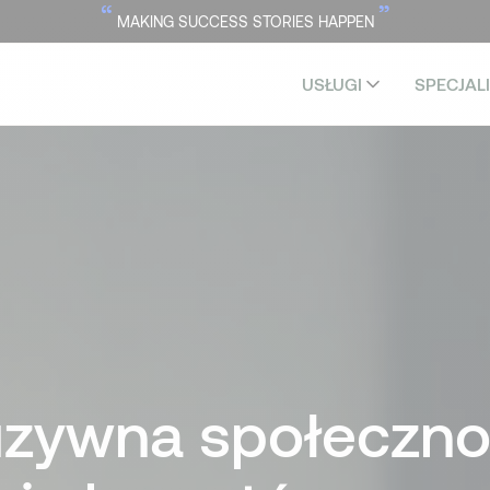
“
”
MAKING SUCCESS STORIES HAPPEN
USŁUGI
SPECJAL
uzywna społeczn