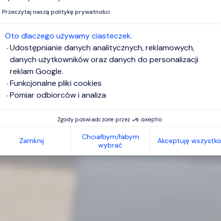
Przeczytaj naszą politykę prywatności
Oto dlaczego używamy ciasteczek.
Udostępnianie danych analitycznych, reklamowych,
danych użytkowników oraz danych do personalizacji
reklam Google.
Funkcjonalne pliki cookies
Pomiar odbiorców i analiza
Zgody poświadczone przez
Chciałbym/łabym
Zamknij
Akceptuję wszystk
wybrać