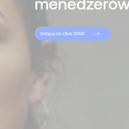
menedżerów 
Dołącz do Club 5000