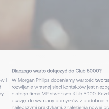
Dlaczego warto dołączyć do Club 5000?
w i
W Morgan Philips doceniamy wartość
tworze
d
rozwijanie własnej sieci kontaktów jest niez
ny
dlatego firma MP stworzyła Klub 5000. Każ
okazję: do wymiany pomysłów z podobnie myś
najlepszymi praktykami, znalezienia nowej pr