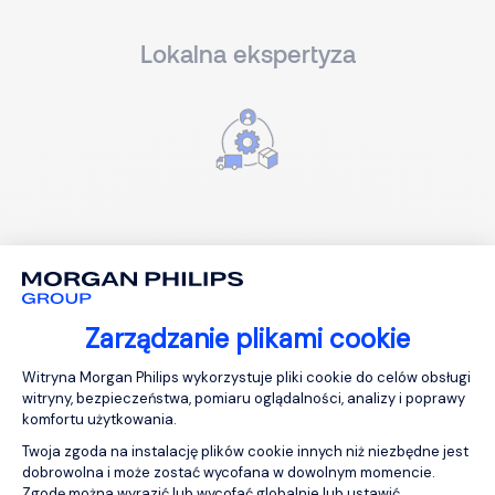
Lokalna ekspertyza
Eksperci branżowi
Zarządzanie plikami cookie
Platforma zarządzania zgodą: Personali
Witryna Morgan Philips wykorzystuje pliki cookie do celów obsługi
witryny, bezpieczeństwa, pomiaru oglądalności, analizy i poprawy
komfortu użytkowania.
Twoja zgoda na instalację plików cookie innych niż niezbędne jest
dobrowolna i może zostać wycofana w dowolnym momencie.
Podejście szyte na miarę
Zgodę można wyrazić lub wycofać globalnie lub ustawić