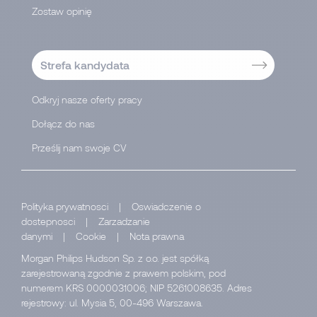
Zostaw opinię
-->
Strefa kandydata
Odkryj nasze oferty pracy
Dołącz do nas
Prześlij nam swoje CV
Polityka prywatnosci
|
Oswiadczenie o
dostepnosci
|
Zarzadzanie
danymi
|
Cookie
|
Nota prawna
Morgan Philips Hudson Sp. z o.o. jest spółką
zarejestrowaną zgodnie z prawem polskim, pod
numerem KRS 0000031006; NIP 5261008635. Adres
rejestrowy: ul. Mysia 5, 00-496 Warszawa.