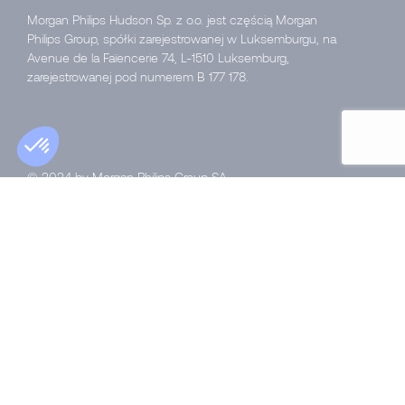
Morgan Philips Hudson Sp. z o.o. jest częścią Morgan
Philips Group, spółki zarejestrowanej w Luksemburgu, na
Avenue de la Faïencerie 74, L-1510 Luksemburg,
zarejestrowanej pod numerem B 177 178.
© 2024 by Morgan Philips Group SA
Wszelkie prawa zastrzeżone’