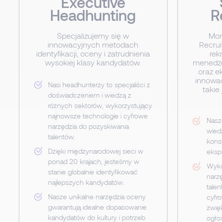
Executive
Headhunting
R
Specjalizujemy się w
Mor
innowacyjnych metodach
Recrui
identyfikacji, oceny i zatrudnienia
rek
wysokiej klasy kandydatów.
menedże
oraz e
innowac
Nasi headhunterzy to specjaliści z
takie
doświadczeniem i wiedzą z
różnych sektorów, wykorzystujący
najnowsze technologie i cyfrowe
Nasze
narzędzia do pozyskiwania
wiedz
talentów.
konsu
Dzięki międzynarodowej sieci w
eksp
ponad 20 krajach, jesteśmy w
Wyko
stanie globalnie identyfikować
narzę
najlepszych kandydatów.
tale
Nasze unikalne narzędzia oceny
cyfr
gwarantują idealne dopasowanie
zwię
kandydatów do kultury i potrzeb
ogło