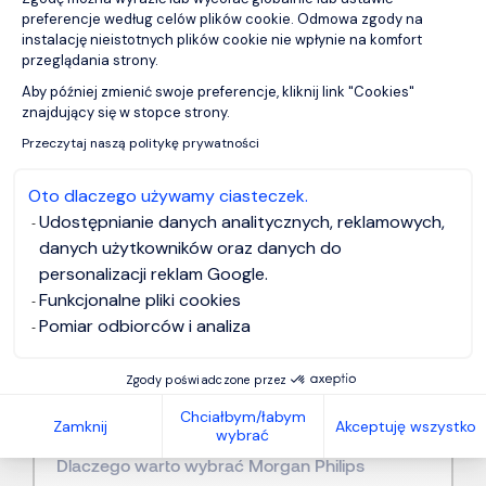
preferencje według celów plików cookie. Odmowa zgody na
instalację nieistotnych plików cookie nie wpłynie na komfort
przeglądania strony.
Aby później zmienić swoje preferencje, kliknij link "Cookies"
Axeptio consent
znajdujący się w stopce strony.
Przeczytaj naszą politykę prywatności
Często Zadawane Pytania
Oto dlaczego używamy ciasteczek.
Udostępnianie danych analitycznych, reklamowych,
danych użytkowników oraz danych do
personalizacji reklam Google.
Funkcjonalne pliki cookies
Gdzie znajdują się biura Morgan Philips
Pomiar odbiorców i analiza
w mojej okolicy?
Zgody poświadczone przez
Chciałbym/łabym
Zamknij
Akceptuję wszystko
wybrać
Dlaczego warto wybrać Morgan Philips