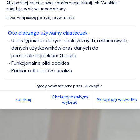
Aby później zmienić swoje preferencje, kliknij link "Cookies"
Axeptio consent
znajdujący się w stopce strony.
Przeczytaj naszą politykę prywatności
Oto dlaczego używamy ciasteczek.
Udostępnianie danych analitycznych, reklamowych,
danych użytkowników oraz danych do
personalizacji reklam Google.
Funkcjonalne pliki cookies
Pomiar odbiorców i analiza
Zgody poświadczone przez
Chciałbym/łabym
Zamknij
Akceptuję wszystko
wybrać