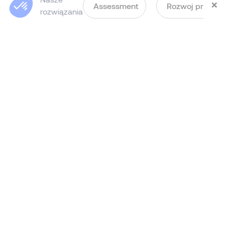
×
Assessment
Rozwoj przywo
rozwiązania