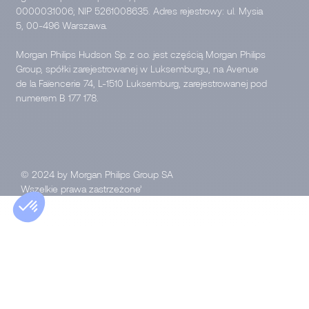
0000031006; NIP 5261008635. Adres rejestrowy: ul. Mysia
5, 00-496 Warszawa.
Morgan Philips Hudson Sp. z o.o. jest częścią Morgan Philips
Group, spółki zarejestrowanej w Luksemburgu, na Avenue
de la Faïencerie 74, L-1510 Luksemburg, zarejestrowanej pod
numerem B 177 178.
© 2024 by Morgan Philips Group SA
Wszelkie prawa zastrzeżone’