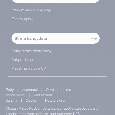
Przekaż nam swoją misję
Zostaw opinię
-->
Strefa kandydata
Odkryj nasze oferty pracy
Dołącz do nas
Prześlij nam swoje CV
Polityka prywatnosci
|
Oswiadczenie o
dostepnosci
|
Zarzadzanie
danymi
|
Cookie
|
Nota prawna
Morgan Philips Hudson Sp. z o.o. jest spółką zarejestrowaną
zgodnie z prawem polskim, pod numerem KRS