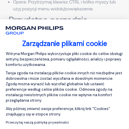
Opera: Przytrzymaj klawisz CTRL i kółko myszy lub
użyj pozycji menu widok/powiększenie.
Przydatne narzędzia
Przeglądarka online Lynx
pozwala użytkownikom
oglądać strony bez obrazów/styli/skryptów.
Zarządzanie plikami cookie
Jaws Screen Reader
to najpopularniejszy na świecie
Platforma zarządzania zgodą: Personali
czytnik ekranu, który współpracuje z komputerem,
Witryna Morgan Philips wykorzystuje pliki cookie do celów obsługi
zapewniając dostęp do aplikacji i Internetu.
witryny, bezpieczeństwa, pomiaru oglądalności, analizy i poprawy
komfortu użytkowania.
Narzędzia online do konwersji Adobe
konwertują na
tekst pliki Adobe PDF w języku angielskim i
Twoja zgoda na instalację plików cookie innych niż niezbędne jest
dobrowolna i może zostać wycofana w dowolnym momencie.
większości języków zachodnioeuropejskich.
Zgodę można wyrazić lub wycofać globalnie lub ustawić
Pytania
preferencje według celów plików cookie. Odmowa zgody na
instalację nieistotnych plików cookie nie wpłynie na komfort
przeglądania strony.
W przypadku jakichkolwiek pytań lub uwag
dotyczących dostępności którejkolwiek ze stron
Aby później zmienić swoje preferencje, kliknij link "Cookies"
Axeptio consent
znajdujący się w stopce strony.
internetowych Morgan Philips prosimy o przesłanie
wiadomości e-mail na adres global-
Przeczytaj naszą politykę prywatności
marketing@morganphilips.com, a członek naszego