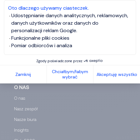
zespołu odpowie.
Oto dlaczego używamy ciasteczek.
Udostępnianie danych analitycznych, reklamowych,
danych użytkowników oraz danych do
personalizacji reklam Google.
Funkcjonalne pliki cookies
Pomiar odbiorców i analiza
Zgody poświadczone przez
Chciałbym/łabym
Zamknij
Akceptuję wszystko
wybrać
O NAS
O nas
Nasz zespół
Nasze biura
Insights