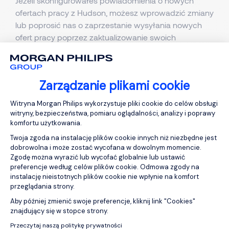
Jeżeli skonfigurowałeś powiadomienia o nowych
ofertach pracy z Hudson, możesz wprowadzić zmiany
lub poprosić nas o zaprzestanie wysyłania nowych
ofert pracy poprzez zaktualizowanie swoich
preferencji.
Możesz poprosić o spersonalizowany link do Twoich
preferencji dotyczących powiadomień o nowych
Zarządzanie plikami cookie
ofertach pracy
tutaj
. Po zgłoszeniu Twojego adresu
Platforma zarządzania zgodą: Personali
mailowego, otrzymasz wiadomość zwrotną ze
Witryna Morgan Philips wykorzystuje pliki cookie do celów obsługi
witryny, bezpieczeństwa, pomiaru oglądalności, analizy i poprawy
spersonalizowanym linkiem.
komfortu użytkowania.
Możesz również uzyskać dostęp do swojej strony
Twoja zgoda na instalację plików cookie innych niż niezbędne jest
poprzez kliknięcie 'Aktualizacja preferencji'.
dobrowolna i może zostać wycofana w dowolnym momencie.
Zgodę można wyrazić lub wycofać globalnie lub ustawić
preferencje według celów plików cookie. Odmowa zgody na
Jak poprosić o usunięcie moich danych?
instalację nieistotnych plików cookie nie wpłynie na komfort
przeglądania strony.
Możesz poprosić o usunięcie Twoich danych za
Aby później zmienić swoje preferencje, kliknij link "Cookies"
pomocą
tej strony
.
Axeptio consent
znajdujący się w stopce strony.
Po wprowadzeniu Twojego adresu mailowego,
Przeczytaj naszą politykę prywatności