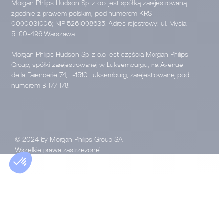
Morgan Philips Hudson Sp. z o.o. jest spółką zarejestrowaną
zgodnie z prawem polskim, pod numerem KRS
0000031006; NIP 5261008635. Adres rejestrowy: ul. Mysia
5, 00-496 Warszawa.
Morgan Philips Hudson Sp. z o.o. jest częścią Morgan Philips
Group, spółki zarejestrowanej w Luksemburgu, na Avenue
de la Faïencerie 74, L-1510 Luksemburg, zarejestrowanej pod
numerem B 177 178.
© 2024 by Morgan Philips Group SA
Wszelkie prawa zastrzeżone’