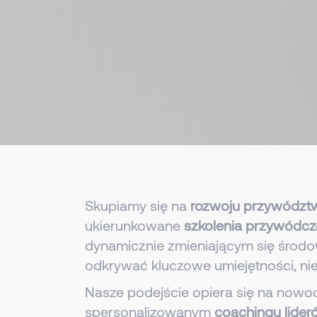
Skupiamy się na
rozwoju przywództ
ukierunkowane
szkolenia przywódcz
dynamicznie zmieniającym się śro
odkrywać kluczowe umiejętności, nie
Nasze podejście opiera się na nowocz
spersonalizowanym
coachingu lider