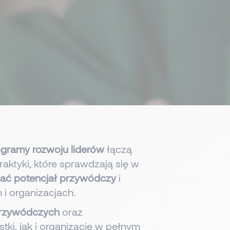
gramy rozwoju liderów
łączą
ktyki, które sprawdzają się w
jać potencjał przywódczy
i
organizacjach. ​​
przywódczych
oraz
tki, jak i organizacje w pełnym