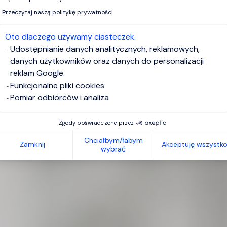
Przeczytaj naszą politykę prywatności
Oto dlaczego używamy ciasteczek.
Udostępnianie danych analitycznych, reklamowych,
danych użytkowników oraz danych do personalizacji
reklam Google.
Funkcjonalne pliki cookies
Pomiar odbiorców i analiza
Zgody poświadczone przez
Chciałbym/łabym
Zamknij
Akceptuję wszystk
wybrać