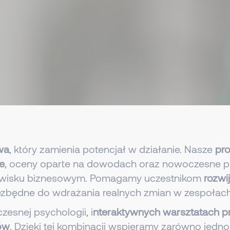
wa
, który zamienia potencjał w działanie. Nasze
pro
e
, oceny oparte na dowodach oraz nowoczesne pra
dowisku biznesowym. Pomagamy uczestnikom
rozwi
zbędne do wdrażania realnych zmian w zespołach i 
esnej psychologii, i
nteraktywnych warsztatach 
ów
. Dzięki tej kombinacji wspieramy zarówno jednos