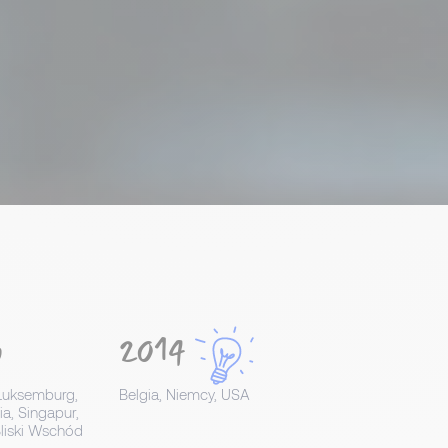
3
2014
 Luksemburg,
Belgia, Niemcy, USA
a, Singapur,
Bliski Wschód