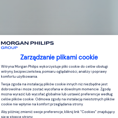
Zarządzanie plikami cookie
Platforma zarządzania zgodą: Personaliz
Witryna Morgan Philips wykorzystuje pliki cookie do celów obsługi
witryny, bezpieczeństwa, pomiaru oglądalności, analizy i poprawy
komfortu użytkowania.
Twoja zgoda na instalację plików cookie innych niż niezbędne jest
dobrowolna i może zostać wycofana w dowolnym momencie. Zgodę
można wyrazić lub wycofać globalnie lub ustawić preferencje według
celów plików cookie. Odmowa zgody na instalację nieistotnych plików
cookie nie wpłynie na komfort przeglądania strony.
Aby później zmienić swoje preferencje, kliknij link "Cookies" znajdujący
się w stopce strony.
Axeptio consent