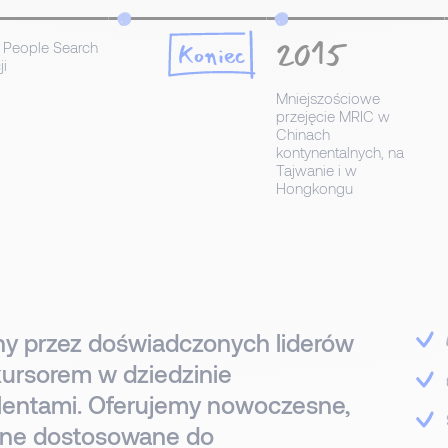
2015
e People Search
Koniec
ji
Mniejszościowe
przejęcie MRIC w
Chinach
kontynentalnych, na
Tajwanie i w
Hongkongu
ny przez doświadczonych liderów
ekursorem w dziedzinie
alentami. Oferujemy nowoczesne,
yjne dostosowane do