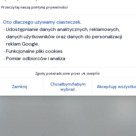
Przeczytaj naszą politykę prywatności
Oto dlaczego używamy ciasteczek.
Udostępnianie danych analitycznych, reklamowych,
danych użytkowników oraz danych do personalizacji
reklam Google.
Funkcjonalne pliki cookies
Pomiar odbiorców i analiza
Zgody poświadczone przez
Chciałbym/łabym
Zamknij
Akceptuję wszystk
wybrać