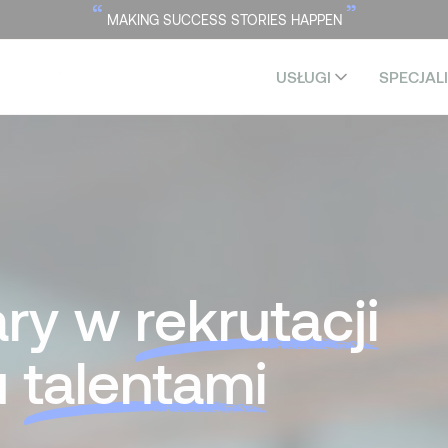
“
”
MAKING SUCCESS STORIES HAPPEN
USŁUGI
SPECJAL
ary w
rekrutacji
u
talentami