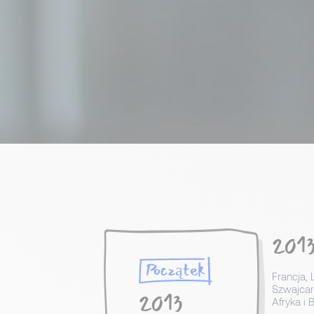
201
Początek
Francja,
Szwajcari
2013
Afryka i 